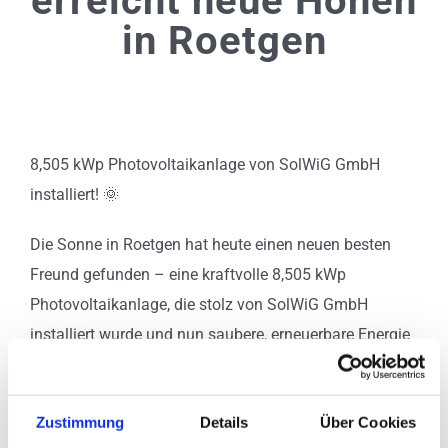
Standorte
in Roetgen
Kontakt
8,505 kWp Photovoltaikanlage von SolWiG GmbH
installiert! 🌞
Die Sonne in Roetgen hat heute einen neuen besten
Freund gefunden – eine kraftvolle 8,505 kWp
Photovoltaikanlage, die stolz von SolWiG GmbH
installiert wurde und nun saubere, erneuerbare Energie
für unser geschätztes Kundenheim liefert. ☀️🏡
Dieses Projekt ist ein weiterer Beleg für unser
Zustimmung
Details
Über Cookies
Engagement, individuelle Energielösungen anzubieten,