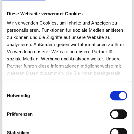
die nicht nur die Umwelt schonen, sondern auch
Diese Webseite verwendet Cookies
langfristige wirtschaftliche Vorteile bringen. Mit
Wir verwenden Cookies, um Inhalte und Anzeigen zu
sorgfältiger Planung und Präzision haben unsere
personalisieren, Funktionen für soziale Medien anbieten
Experten jede Solarzelle so platziert, dass sie optimale
zu können und die Zugriffe auf unsere Website zu
Energie aus jedem Sonnenstrahl gewinnt. 🌱🔧
analysieren. Außerdem geben wir Informationen zu Ihrer
Verwendung unserer Website an unsere Partner für
Wir sind dankbar für das Vertrauen unseres Kunden in
soziale Medien, Werbung und Analysen weiter. Unsere
Partner führen diese Informationen möglicherweise mit
Roetgen, das es uns ermöglicht, gemeinsam an einer
weiteren Daten zusammen, die Sie ihnen bereitgestellt
grüneren und saubereren Zukunft zu arbeiten. Jedes
haben oder die sie im Rahmen Ihrer Nutzung der Dienste
Paneel, das wir installieren, zählt auf dem Weg zu einer
gesammelt haben.
Einwilligungsauswahl
nachhaltigen Energieversorgung. 🌍✨
Notwendig
🌐 Finde deinen Weg zum eigenen Solarstrom mit
Präferenzen
unserem einfachen Photovoltaik-Check, schnell und
unkompliziert zu deiner idealen Lösung, ganz
Statistiken