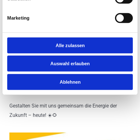
unverbindlich.
Verlass dich auf unsere langjährige Erfahrung von der
Marketing
Planung bis zur Realisierung – für Qualität und
Zuverlässigkeit, die du sehen und spüren kannst.
Alle zulassen
Den Link zu deinem individuellen PV-Check findest du
HIER
.
Auswahl erlauben
Mit SolWiG GmbH erreichst du sicher und verständlich
deine eigene Photovoltaikanlage. Vertrau auf über 700
Ablehnen
Photovoltaik-Erfolgsgeschichten. ☀️🌱
Gestalten Sie mit uns gemeinsam die Energie der
Zukunft – heute! ☀️🌻