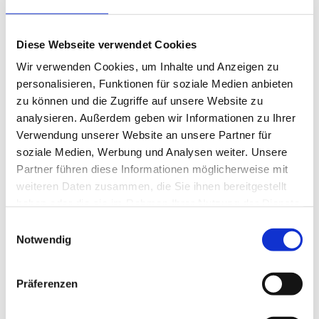
Standorte
Haben Sie Fragen oder möchten Sie
Ihr Projekt besprechen?
Kontakt
Diese Webseite verwendet Cookies
Rufen Sie uns an unter
Wir verwenden Cookies, um Inhalte und Anzeigen zu
personalisieren, Funktionen für soziale Medien anbieten
+49 (0) 231 2065030
zu können und die Zugriffe auf unsere Website zu
analysieren. Außerdem geben wir Informationen zu Ihrer
oder nutzen Sie unser
Verwendung unserer Website an unsere Partner für
Kontaktformular.
soziale Medien, Werbung und Analysen weiter. Unsere
Wir melden uns schnellstmöglich
Partner führen diese Informationen möglicherweise mit
bei Ihnen – unverbindlich und
weiteren Daten zusammen, die Sie ihnen bereitgestellt
haben oder die sie im Rahmen Ihrer Nutzung der Dienste
persönlich.
gesammelt haben.
Einwilligungsauswahl
Notwendig
Präferenzen